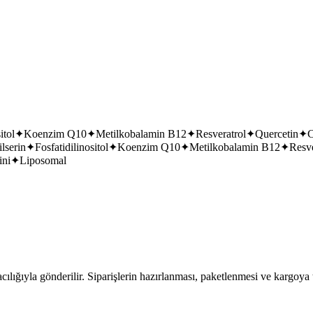
itol
✦
Koenzim Q10
✦
Metilkobalamin B12
✦
Resveratrol
✦
Quercetin
✦
C
ilserin
✦
Fosfatidilinositol
✦
Koenzim Q10
✦
Metilkobalamin B12
✦
Resve
ini
✦
Liposomal
lığıyla gönderilir. Siparişlerin hazırlanması, paketlenmesi ve kargoya