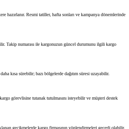
zere hazırlanır. Resmi tatiller, hafta sonları ve kampanya dönemlerinde
dirilir. Takip numarası ile kargonuzun güncel durumunu ilgili kargo
aha kısa sürebilir; bazı bölgelerde dağıtım süresi uzayabilir.
kargo görevlisine tutanak tutulmasını isteyebilir ve müşteri destek
naklanan gecikmelerde kargo firmasının yönlendirmeleri geçerli olabilir.