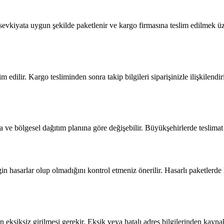
r sevkiyata uygun şekilde paketlenir ve kargo firmasına teslim edilmek ü
im edilir. Kargo tesliminden sonra takip bilgileri siparişinizle ilişkilen
ve bölgesel dağıtım planına göre değişebilir. Büyükşehirlerde teslimat d
gin hasarlar olup olmadığını kontrol etmeniz önerilir. Hasarlı paketlerde 
nin eksiksiz girilmesi gerekir. Eksik veya hatalı adres bilgilerinden kay