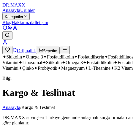
DR.
MAXX
Anasayfa
Ürünler
Kategoriler
Blog
Hakkımızda
İletişim
Orijinallik
Sepetim
✦
Sitikolin
✦
Omega 3
✦
Fosfatidilkolin
✦
Fosfatidilserin
✦
Fosfatidilinos
Vitamini
✦
Liposomal
✦
Sitikolin
✦
Omega 3
✦
Fosfatidilkolin
✦
Fosfatid
Vitamini
✦
Çinko
✦
Probiyotik
✦
Magnezyum
✦
L-Theanine
✦
K2 Vitam
Bilgi
Kargo & Teslimat
Anasayfa
/
Kargo & Teslimat
DR.MAXX siparişleri Türkiye genelinde anlaşmalı kargo firmaları aracı
göre planlanır.