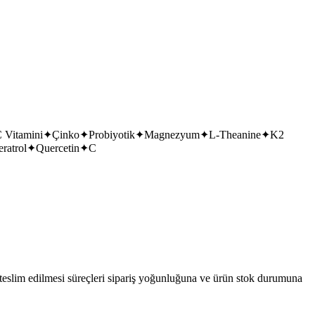
 Vitamini
✦
Çinko
✦
Probiyotik
✦
Magnezyum
✦
L-Theanine
✦
K2
ratrol
✦
Quercetin
✦
C
 teslim edilmesi süreçleri sipariş yoğunluğuna ve ürün stok durumuna