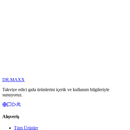
200mlX2
NeuroDrops
4.9
(
412
)
1.190,00 TL
100ml Damla
DR.
MAXX
Takviye edici gıda ürünlerini içerik ve kullanım bilgileriyle
sunuyoruz.
Alışveriş
Tüm Ürünler