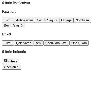
6
ürün listeleniyor
Kategori
Tümü
Antioksidan
Çocuk Sağlığı
Omega
Nörobilim
Beyin Sağlığı
Etiket
Tümü
Çok Satan
Yeni
Çocuklara Özel
Öne Çıkan
6
ürün bulundu
Filtrele
Önerilen
Resveratrol Advance Complex
4.7
(
89
)