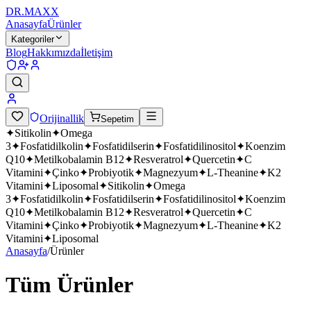
DR.
MAXX
Anasayfa
Ürünler
Kategoriler
Blog
Hakkımızda
İletişim
Orijinallik
Sepetim
✦
Sitikolin
✦
Omega
3
✦
Fosfatidilkolin
✦
Fosfatidilserin
✦
Fosfatidilinositol
✦
Koenzim
Q10
✦
Metilkobalamin B12
✦
Resveratrol
✦
Quercetin
✦
C
Vitamini
✦
Çinko
✦
Probiyotik
✦
Magnezyum
✦
L-Theanine
✦
K2
Vitamini
✦
Liposomal
✦
Sitikolin
✦
Omega
3
✦
Fosfatidilkolin
✦
Fosfatidilserin
✦
Fosfatidilinositol
✦
Koenzim
Q10
✦
Metilkobalamin B12
✦
Resveratrol
✦
Quercetin
✦
C
Vitamini
✦
Çinko
✦
Probiyotik
✦
Magnezyum
✦
L-Theanine
✦
K2
Vitamini
✦
Liposomal
Anasayfa
/
Ürünler
Tüm Ürünler