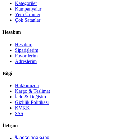
Kategoriler
Kampanyalar
Yeni Ürünler
Çok Satanlar
Hesabım
Hesabım
Siparişlerim
Favorilerim
Adreslerim
Bilgi
Hakkımızda
Kargo & Teslimat
İade & Değişim
Gizlilik Politikası
KVKK
SSS
İletişim
0850 309 9489